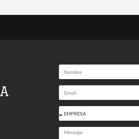
Cargando...
Nombre
HA
Email
Select
Mensaje