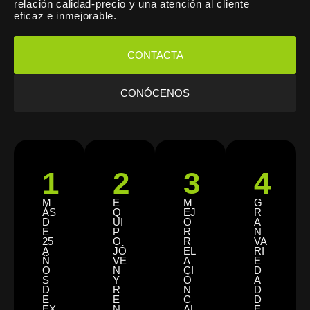
relación calidad-precio y una atención al cliente
eficaz e inmejorable.
CONTACTA
CONÓCENOS
1
2
3
4
M
E
M
G
ÁS
Q
EJ
R
D
UI
O
A
E
P
R
N
25
O
R
VA
A
JÓ
EL
RI
Ñ
VE
A
E
O
N
CI
D
S
Y
Ó
A
D
R
N
D
E
E
C
D
EX
N
AL
E