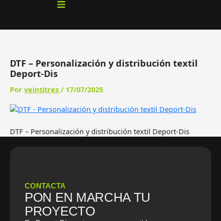
Ir
al
contenido
DTF – Personalización y distribución textil
Deport-Dis
Por
veintitres
/
17/07/2025
DTF – Personalización y distribución textil Deport-Dis
CONTACTA
PON EN MARCHA TU
PROYECTO