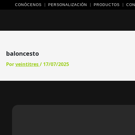
Ir
CONÓCENOS
PERSONALIZACIÓN
PRODUCTOS
CON
al
contenido
baloncesto
Por
veintitres
/
17/07/2025