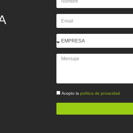
A
Email
Select
Mensaje
Politica
Acepto la
política de privacidad